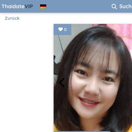
Such
Zurück
0