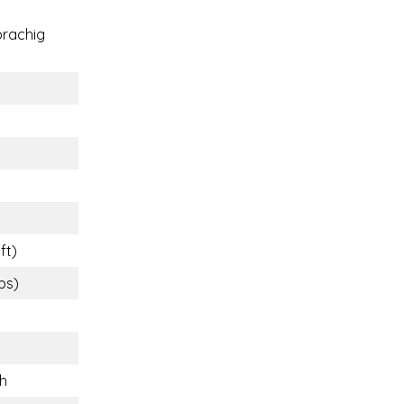
rachig
ft)
lbs)
ch