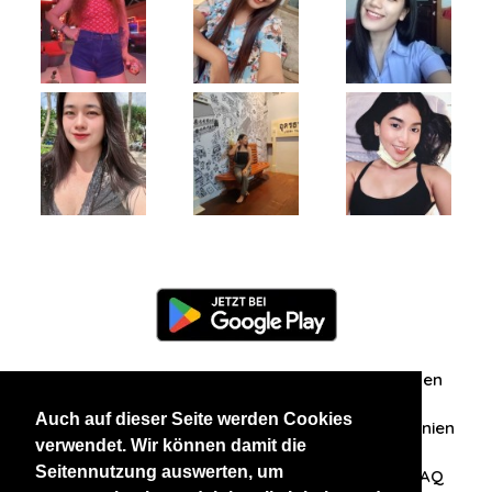
Information
Über uns
Zuschriften/Erfahrungen
Auch auf dieser Seite werden Cookies
Datenschutzerklärung
AGB
Datenschutzrichtlinien
verwendet. Wir können damit die
Seitennutzung auswerten, um
Nehmen Sie Kontakt mit uns auf
Affiliation
FAQ