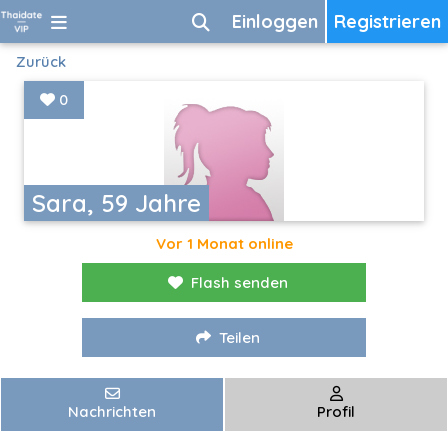
Einloggen
Registrieren
Zurück
0
Sara, 59 Jahre
Vor 1 Monat online
Flash senden
Teilen
Nachrichten
Profil