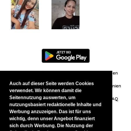
Information
Über uns
Zuschriften/Erfahrungen
Auch auf dieser Seite werden Cookies
Datenschutzerklärung
AGB
Datenschutzrichtlinien
verwendet. Wir können damit die
Seitennutzung auswerten, um
Nehmen Sie Kontakt mit uns auf
Affiliation
FAQ
nutzungsbasiert redaktionelle Inhalte und
Werbung anzuzeigen. Das ist für uns
Unsere anderen Websites
wichtig, denn unser Angebot finanziert
sich durch Werbung. Die Nutzung der
BlackAndBeauties
RussianKisses