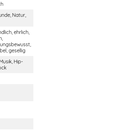
ch
unde, Natur,
dlich, ehrlich,
h,
tungsbewusst,
bel, gesellig
Musik, Hip-
ock