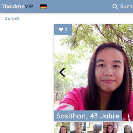
Such
Zurück
0
Sasithon, 43 Jahre