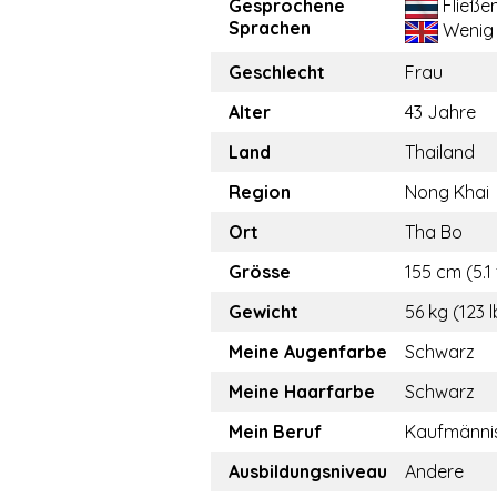
Gesprochene
Fließe
Sprachen
Wenig
Geschlecht
Frau
Alter
43 Jahre
Land
Thailand
Region
Nong Khai
Ort
Tha Bo
Grösse
155 cm (5.1 
Gewicht
56 kg (123 l
Meine Augenfarbe
Schwarz
Meine Haarfarbe
Schwarz
Mein Beruf
Kaufmännis
Ausbildungsniveau
Andere