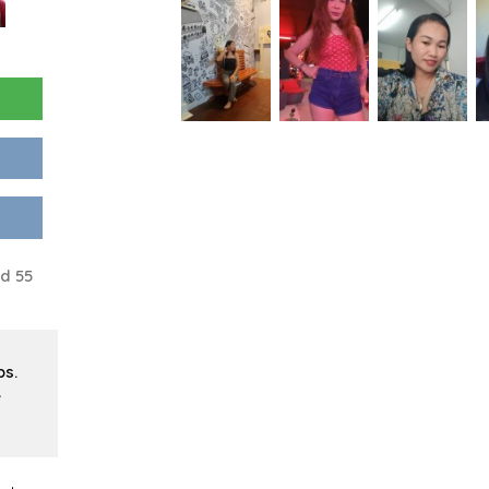
d 55
ps.
e