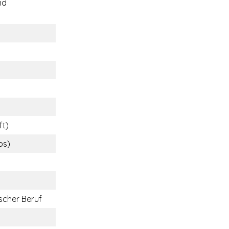
nd
ft)
bs)
cher Beruf