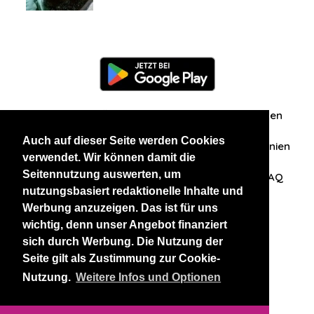
Information
Über uns
Zuschriften/Erfahrungen
Auch auf dieser Seite werden Cookies
Datenschutzerklärung
AGB
Datenschutzrichtlinien
verwendet. Wir können damit die
Seitennutzung auswerten, um
Nehmen Sie Kontakt mit uns auf
Affiliation
FAQ
nutzungsbasiert redaktionelle Inhalte und
Werbung anzuzeigen. Das ist für uns
Unsere anderen Websites
wichtig, denn unser Angebot finanziert
sich durch Werbung. Die Nutzung der
BlackAndBeauties
RussianKisses
Seite gilt als Zustimmung zur Cookie-
Nutzung.
Weitere Infos und Optionen
Copyright 2026 thaidatevip