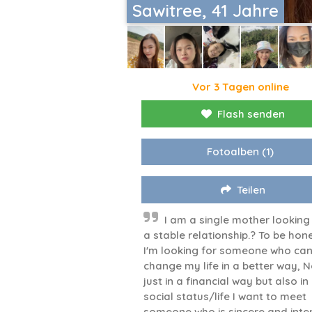
Sawitree, 41 Jahre
Vor 3 Tagen online
Flash senden
Fotoalben
(1)
Teilen
I am a single mother looking
a stable relationship.? To be hone
I'm looking for someone who ca
change my life in a better way, N
just in a financial way but also i
social status/life I want to meet
someone who is sincere and inte