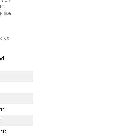
te
 like
d 60
nd
ani
i
 ft)