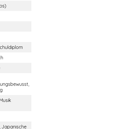
lbs)
chuldiplom
ch
e
tungsbewusst,
ig
 Musik
, Japanische