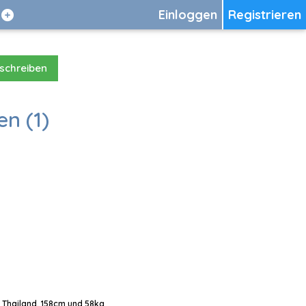
Einloggen
Registrieren
 schreiben
en (1)
, Thailand, 158cm und 58kg