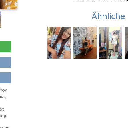
Ähnliche 
 for
st,
n
ot
n my
nt on