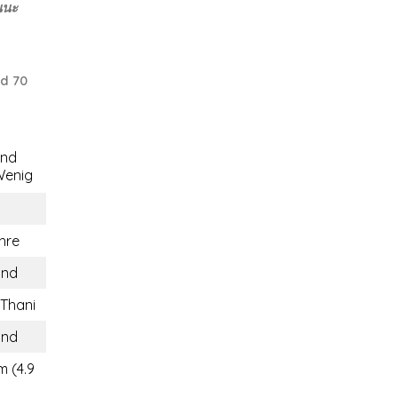
่นนะ
d 70
end
enig
hre
and
Thani
and
m (4.9