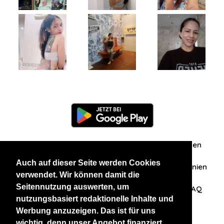
Information
Über uns
Zuschriften/Erfahrungen
Auch auf dieser Seite werden Cookies
Datenschutzerklärung
AGB
Datenschutzrichtlinien
verwendet. Wir können damit die
Seitennutzung auswerten, um
Nehmen Sie Kontakt mit uns auf
Affiliation
FAQ
nutzungsbasiert redaktionelle Inhalte und
Werbung anzuzeigen. Das ist für uns
Unsere anderen Websites
wichtig, denn unser Angebot finanziert