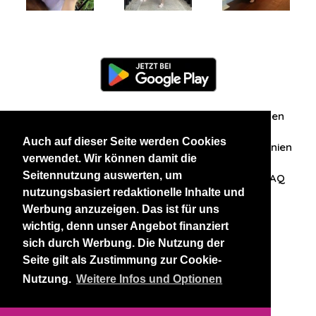
Information
Über uns
Zuschriften/Erfahrungen
Auch auf dieser Seite werden Cookies
Datenschutzerklärung
AGB
Datenschutzrichtlinien
verwendet. Wir können damit die
Seitennutzung auswerten, um
Nehmen Sie Kontakt mit uns auf
Affiliation
FAQ
nutzungsbasiert redaktionelle Inhalte und
Werbung anzuzeigen. Das ist für uns
Unsere anderen Websites
wichtig, denn unser Angebot finanziert
sich durch Werbung. Die Nutzung der
BlackAndBeauties
RussianKisses
Seite gilt als Zustimmung zur Cookie-
Nutzung.
Weitere Infos und Optionen
Copyright 2026 thaidatevip