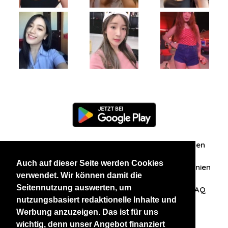
Information
Über uns
Zuschriften/Erfahrungen
Auch auf dieser Seite werden Cookies
Datenschutzerklärung
AGB
Datenschutzrichtlinien
verwendet. Wir können damit die
Seitennutzung auswerten, um
Nehmen Sie Kontakt mit uns auf
Affiliation
FAQ
nutzungsbasiert redaktionelle Inhalte und
Werbung anzuzeigen. Das ist für uns
Unsere anderen Websites
wichtig, denn unser Angebot finanziert