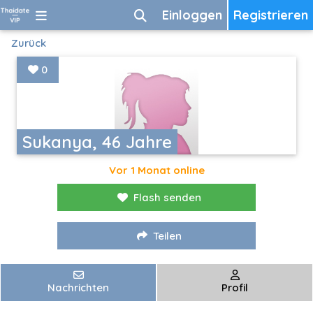
Einloggen
Registrieren
Zurück
0
Sukanya, 46 Jahre
Vor 1 Monat online
Flash senden
Teilen
Nachrichten
Profil