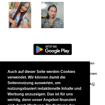
Information
Über uns
Zuschriften/Erfahrungen
Auch auf dieser Seite werden Cookies
Datenschutzerklärung
AGB
Datenschutzrichtlinien
verwendet. Wir können damit die
Seitennutzung auswerten, um
Nehmen Sie Kontakt mit uns auf
Affiliation
FAQ
nutzungsbasiert redaktionelle Inhalte und
Werbung anzuzeigen. Das ist für uns
Unsere anderen Websites
wichtig, denn unser Angebot finanziert