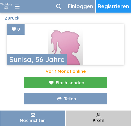
Einloggen
Registrieren
Zurück
0
Sunisa, 56 Jahre
Vor 1 Monat online
Flash senden
Teilen
Nachrichten
Profil