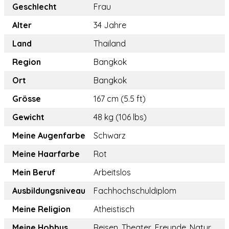
Geschlecht
Frau
Alter
34 Jahre
Land
Thailand
Region
Bangkok
Ort
Bangkok
Grösse
167 cm (5.5 ft)
Gewicht
48 kg (106 lbs)
Meine Augenfarbe
Schwarz
Meine Haarfarbe
Rot
Mein Beruf
Arbeitslos
Ausbildungsniveau
Fachhochschuldiplom
Meine Religion
Atheistisch
Meine Hobbys
Reisen, Theater, Freunde, Natur,