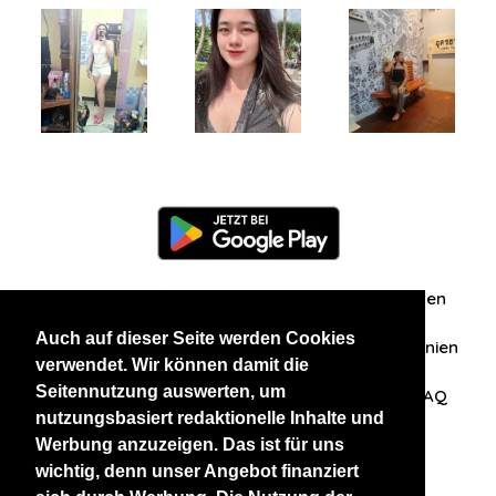
Information
Über uns
Zuschriften/Erfahrungen
Auch auf dieser Seite werden Cookies
Datenschutzerklärung
AGB
Datenschutzrichtlinien
verwendet. Wir können damit die
Seitennutzung auswerten, um
Nehmen Sie Kontakt mit uns auf
Affiliation
FAQ
nutzungsbasiert redaktionelle Inhalte und
Werbung anzuzeigen. Das ist für uns
Unsere anderen Websites
wichtig, denn unser Angebot finanziert