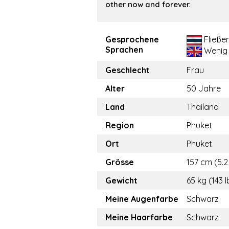
other now and forever.
Gesprochene
Fließe
Sprachen
Wenig
Geschlecht
Frau
Alter
50 Jahre
Land
Thailand
Region
Phuket
Ort
Phuket
Grösse
157 cm (5.2 
Gewicht
65 kg (143 l
Meine Augenfarbe
Schwarz
Meine Haarfarbe
Schwarz