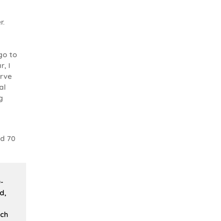
r.
go to
, I
rve
al
g
d 70
-
d,
ach