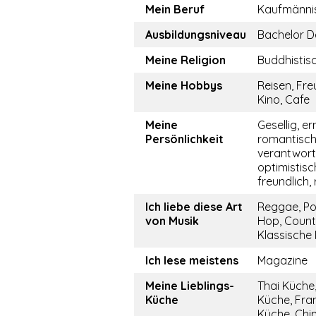
Mein Beruf
Kaufmännis
Ausbildungsniveau
Bachelor D
Meine Religion
Buddhistis
Meine Hobbys
Reisen, Fre
Kino, Cafe
Meine
Gesellig, er
Persönlichkeit
romantisch
verantwor
optimistisch
freundlich, 
Ich liebe diese Art
Reggae, Po
von Musik
Hop, Count
Klassische
Ich lese meistens
Magazine
Meine Lieblings-
Thai Küche
Küche
Küche, Fra
Küche, Chi