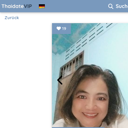
Such
Zurück
19