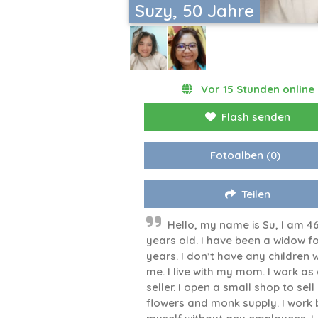
Suzy, 50 Jahre
Vor 15 Stunden online
Flash senden
Fotoalben
(0)
Teilen
Hello, my name is Su, I am 4
years old. I have been a widow fo
years. I don’t have any children w
me. I live with my mom. I work as
seller. I open a small shop to sell
flowers and monk supply. I work 