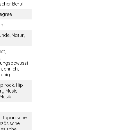
cher Beruf
egree
ch
unde, Natur,
nst,
,
tungsbewusst,
, ehrlich,
ruhig
p rock, Hip-
ry Music,
 Musik
, Japanische
nzösische
nesische