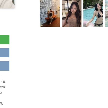
6
r 8
ith
 a
by