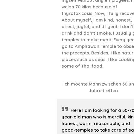
myself without any employees. I
weigh 70 kilos because of
thyrotoxicosis. Now, I fully recove
About myself, I am kind, honest,
direct, joyful, and diligent. I don’t
drink and don’t smoke. I usually 
temples to make merit. Every year
go to Amphawan Temple to obse
the precepts. Besides, I like natur
places such as seas. I like cookin
some of Thai food.
Ich möchte Mann zwischen 50 un
Jahre treffen
Here I am looking for a 50-70
year-old man who is merciful, kin
honest, warm, reasonable, and
good-temples to take care of e