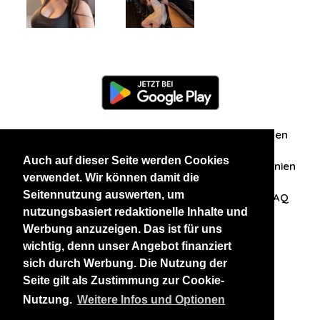
Information
Über uns
Zuschriften/Erfahrungen
Auch auf dieser Seite werden Cookies
Datenschutzerklärung
AGB
Datenschutzrichtlinien
verwendet. Wir können damit die
Seitennutzung auswerten, um
Nehmen Sie Kontakt mit uns auf
Affiliation
FAQ
nutzungsbasiert redaktionelle Inhalte und
Werbung anzuzeigen. Das ist für uns
Unsere anderen Websites
wichtig, denn unser Angebot finanziert
sich durch Werbung. Die Nutzung der
BlackAndBeauties
RussianKisses
Seite gilt als Zustimmung zur Cookie-
Nutzung.
Weitere Infos und Optionen
Copyright 2026 thaidatevip