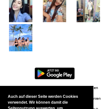
Information
Über uns
Zuschriften/Erfahrungen
Auch auf dieser Seite werden Cookies
Datenschutzerklärung
AGB
Datenschutzrichtlinien
verwendet. Wir können damit die
Seitennutzung auswerten, um