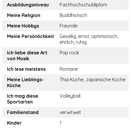
Ausbildungsniveau
Fachhochschuldiplom
Meine Religion
Buddhistisch
Meine Hobbys
Freunde
Meine Persönlichkeit
Gesellig, ernst, optimistisch,
ehrlich, ruhig
Ich liebe diese Art
Pop rock
von Musik
Ich lese meistens
Romane
Meine Lieblings-
Thai Küche, Japanische Küche
Küche
Ich mag diese
Volleyball
Sportarten
Familienstand
verwitwet
Kinder
1