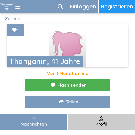
Einloggen
Registrieren
Zurück
1
Thanyanin, 41 Jahre
Vor 1 Monat online
Flash senden
Teilen
Nachrichten
Profil