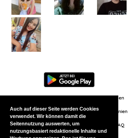
Information
Über uns
Zuschriften/Erfahrungen
Auch auf dieser Seite werden Cookies
Datenschutzerklärung
AGB
Datenschutzrichtlinien
verwendet. Wir können damit die
Seitennutzung auswerten, um
Nehmen Sie Kontakt mit uns auf
Affiliation
FAQ
nutzungsbasiert redaktionelle Inhalte und