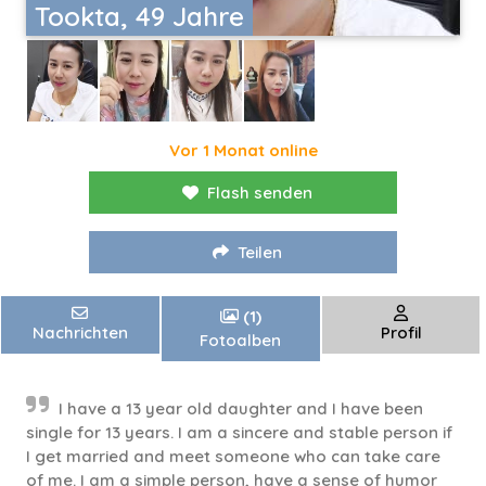
Tookta, 49 Jahre
Vor 1 Monat online
Flash senden
Teilen
(1)
Nachrichten
Profil
Fotoalben
I have a 13 year old daughter and I have been
single for 13 years. I am a sincere and stable person if
I get married and meet someone who can take care
of me. I am a simple person, have a sense of humor