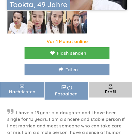
Tookta, 49 Jahre
Vor 1 Monat online
Flash senden
Teilen
(1)
Nachrichten
Profil
Fotoalben
I have a 13 year old daughter and I have been
single for 13 years. I am a sincere and stable person if
I get married and meet someone who can take care
of me. I am a simple person, have a sense of humor