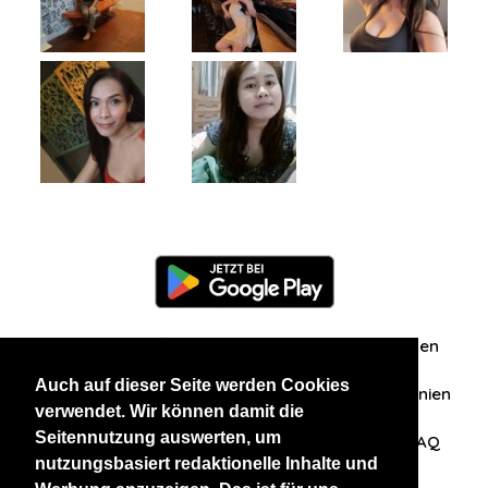
Information
Über uns
Zuschriften/Erfahrungen
Auch auf dieser Seite werden Cookies
Datenschutzerklärung
AGB
Datenschutzrichtlinien
verwendet. Wir können damit die
Seitennutzung auswerten, um
Nehmen Sie Kontakt mit uns auf
Affiliation
FAQ
nutzungsbasiert redaktionelle Inhalte und