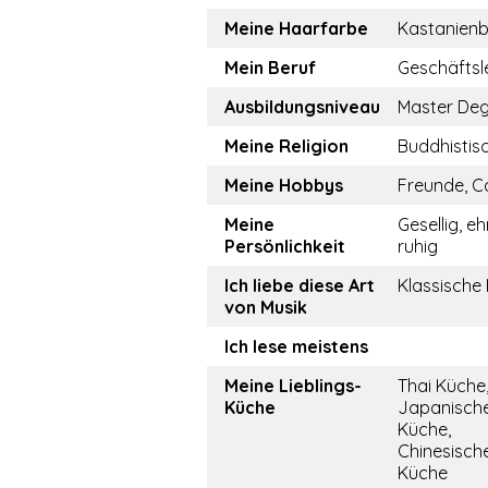
Meine Haarfarbe
Kastanien
Mein Beruf
Geschäftsle
Ausbildungsniveau
Master De
Meine Religion
Buddhistis
Meine Hobbys
Freunde, C
Meine
Gesellig, ehr
Persönlichkeit
ruhig
Ich liebe diese Art
Klassische
von Musik
Ich lese meistens
Meine Lieblings-
Thai Küche
Küche
Japanisch
Küche,
Chinesisch
Küche