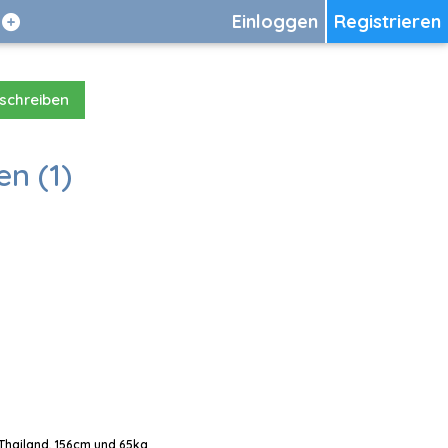
Einloggen
Registrieren
 schreiben
en (1)
 Thailand, 156cm und 65kg