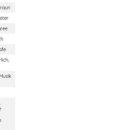
braun
iter
gree
ch
afe
lich,
 Musik
,
e
e