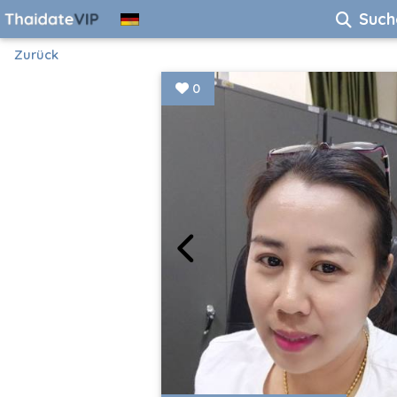
Such
Zurück
0