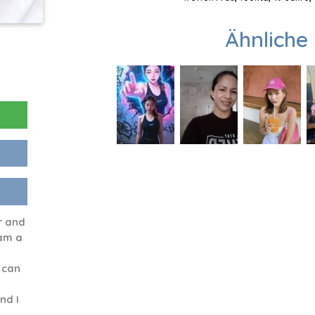
Ähnliche 
r and
 am a
 can
nd I