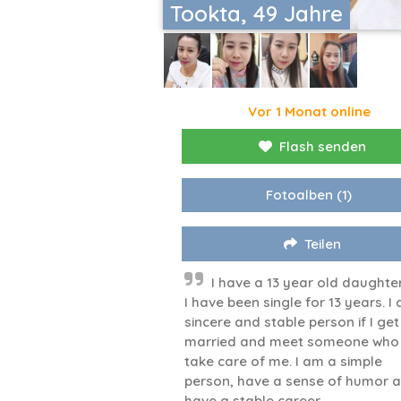
Tookta, 49 Jahre
Vor 1 Monat online
Flash senden
Fotoalben
(1)
Teilen
I have a 13 year old daughte
I have been single for 13 years. I
sincere and stable person if I get
married and meet someone who
take care of me. I am a simple
person, have a sense of humor a
have a stable career.