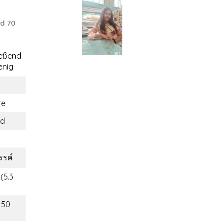
d 70
ießend
nig
re
nd
รค์
(5.3
150