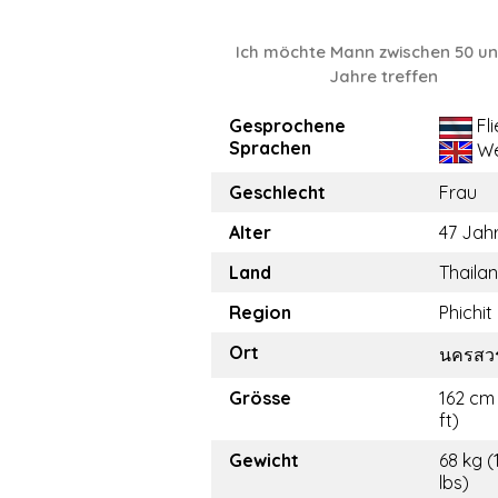
Ich möchte Mann zwischen 50 un
Jahre treffen
Gesprochene
Fl
Sprachen
We
Geschlecht
Frau
Alter
47 Jah
Land
Thaila
Region
Phichit
Ort
นครสวร
Grösse
162 cm 
ft)
Gewicht
68 kg (
lbs)