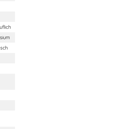
uflich
sium
isch