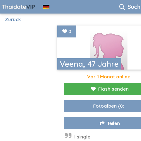
Such
Zurück
0
Veena, 47 Jahre
Vor 1 Monat online
Flash senden
Fotoalben
(0)
Teilen
I single