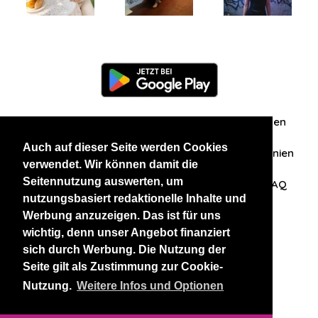
Information
Über uns
Zuschriften/Erfahrungen
Auch auf dieser Seite werden Cookies
Datenschutzerklärung
AGB
Datenschutzrichtlinien
verwendet. Wir können damit die
Seitennutzung auswerten, um
Nehmen Sie Kontakt mit uns auf
Affiliation
FAQ
nutzungsbasiert redaktionelle Inhalte und
Werbung anzuzeigen. Das ist für uns
Unsere anderen Websites
wichtig, denn unser Angebot finanziert
sich durch Werbung. Die Nutzung der
BlackAndBeauties
RussianKisses
Seite gilt als Zustimmung zur Cookie-
Nutzung.
Weitere Infos und Optionen
Copyright 2026 thaidatevip