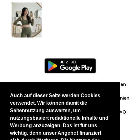
Information
Über uns
Zuschriften/Erfahrungen
Auch auf dieser Seite werden Cookies
Datenschutzerklärung
AGB
Datenschutzrichtlinien
verwendet. Wir können damit die
Seitennutzung auswerten, um
Nehmen Sie Kontakt mit uns auf
Affiliation
FAQ
nutzungsbasiert redaktionelle Inhalte und
Werbung anzuzeigen. Das ist für uns
Unsere anderen Websites
wichtig, denn unser Angebot finanziert