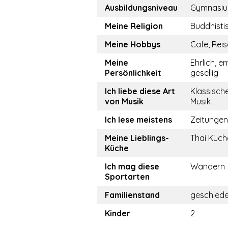
Ausbildungsniveau
Gymnasi
Meine Religion
Buddhisti
Meine Hobbys
Cafe, Rei
Meine
Ehrlich, er
Persönlichkeit
gesellig
Ich liebe diese Art
Klassisch
von Musik
Musik
Ich lese meistens
Zeitungen
Meine Lieblings-
Thai Küch
Küche
Ich mag diese
Wandern
Sportarten
Familienstand
geschied
Kinder
2