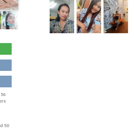
 36
ars
d 50