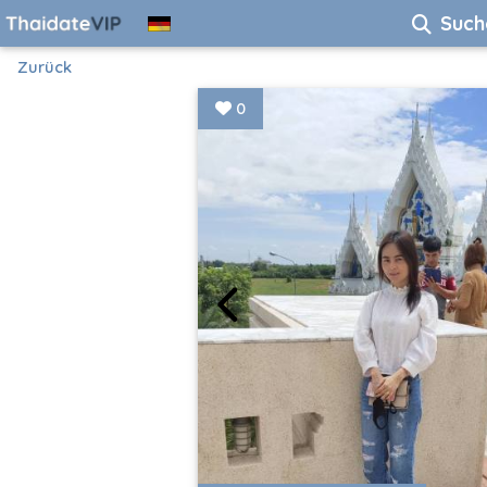
Such
Zurück
0