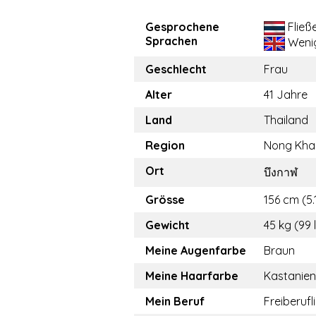
Gesprochene
Fließ
Sprachen
Weni
Geschlecht
Frau
Alter
41 Jahre
Land
Thailand
Region
Nong Kha
Ort
บึงกาฬ
Grösse
156 cm (5.1
Gewicht
45 kg (99 
Meine Augenfarbe
Braun
Meine Haarfarbe
Kastanie
Mein Beruf
Freiberufl