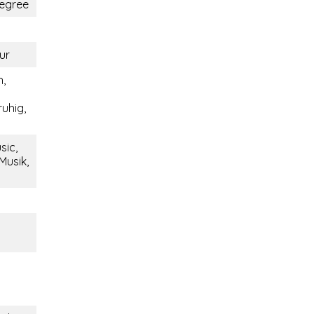
egree
ur
,
ruhig,
sic,
Musik,