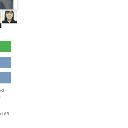
od
n.
d 65