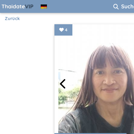
Such
Zurück
4