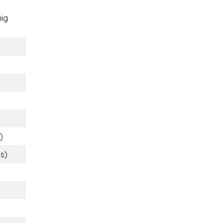
ig
)
bs)