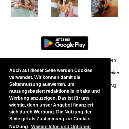
Information
Über uns
Zuschriften/Erfahrungen
Auch auf dieser Seite werden Cookies
Datenschutzerklärung
AGB
Datenschutzrichtlinien
verwendet. Wir können damit die
Seitennutzung auswerten, um
Nehmen Sie Kontakt mit uns auf
Affiliation
FAQ
nutzungsbasiert redaktionelle Inhalte und
Werbung anzuzeigen. Das ist für uns
Unsere anderen Websites
wichtig, denn unser Angebot finanziert
sich durch Werbung. Die Nutzung der
BlackAndBeauties
RussianKisses
Seite gilt als Zustimmung zur Cookie-
Nutzung.
Weitere Infos und Optionen