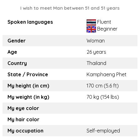
I wish to meet Man between 51 and 51 years
Spoken languages
Fluent
Beginner
Gender
Woman
Age
26 years
Country
Thailand
State / Province
Kamphaeng Phet
My height (in cm)
170 cm (5.6 ft)
My weight (in kg)
70 kg (154 lbs)
My eye color
My hair color
My occupation
Self-employed