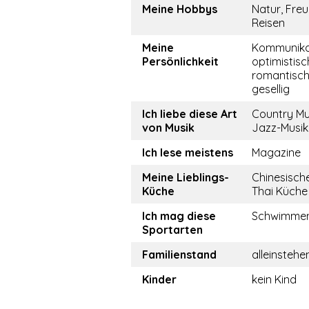
Meine Hobbys
Natur, Freu
Reisen
Meine
Kommunikati
Persönlichkeit
optimistisc
romantisch,
gesellig
Ich liebe diese Art
Country Mus
von Musik
Jazz-Musik
Ich lese meistens
Magazine
Meine Lieblings-
Chinesisch
Küche
Thai Küche
Ich mag diese
Schwimmen
Sportarten
Familienstand
alleinstehe
Kinder
kein Kind