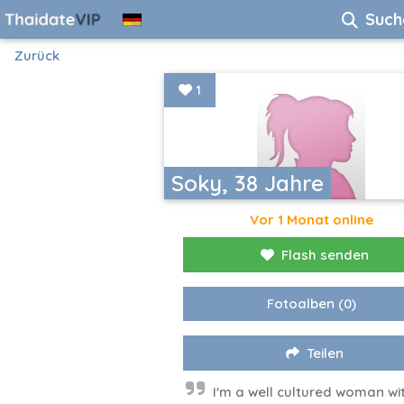
Such
Zurück
1
Soky, 38 Jahre
Vor 1 Monat online
Flash senden
Fotoalben
(0)
Teilen
I'm a well cultured woman wi