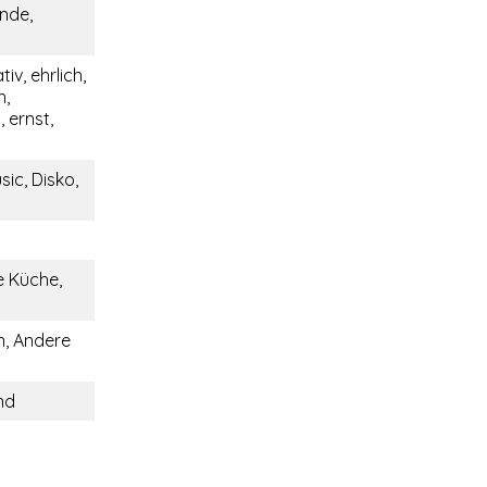
nde,
v, ehrlich,
h,
 ernst,
ic, Disko,
e Küche,
, Andere
nd