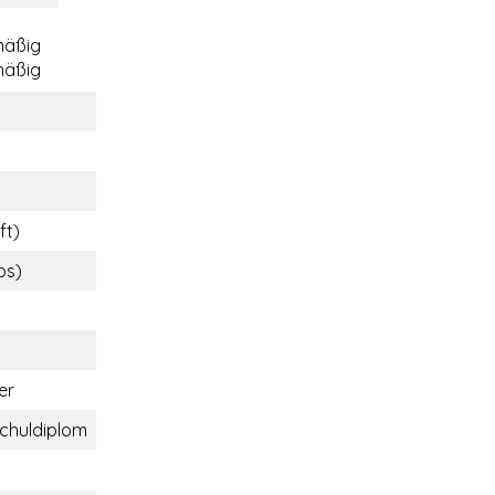
mäßig
mäßig
ft)
bs)
er
chuldiplom