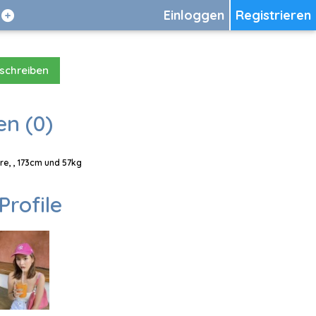
Einloggen
Registrieren
 schreiben
en (0)
re, , 173cm und 57kg
Profile