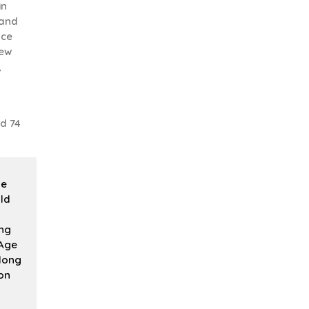
in
 and
nce
few
,
d 74
ge
ld
ing
 Age
 long
on