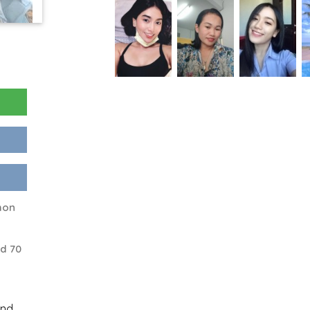
hon
d 70
end