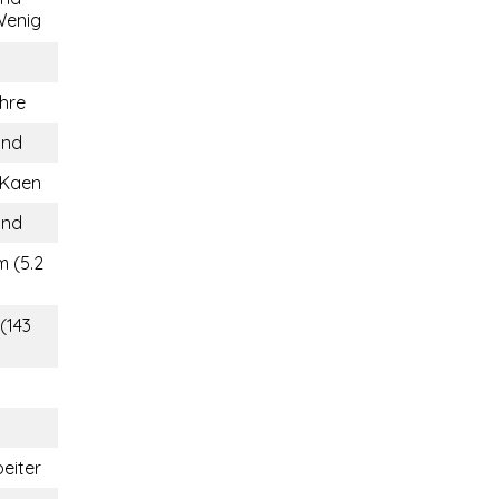
enig
hre
and
 Kaen
and
m (5.2
(143
beiter