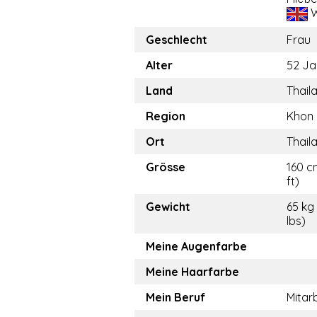
W
Geschlecht
Frau
Alter
52 Ja
Land
Thail
Region
Khon
Ort
Thail
Grösse
160 c
ft)
Gewicht
65 kg 
lbs)
Meine Augenfarbe
Meine Haarfarbe
Mein Beruf
Mitar