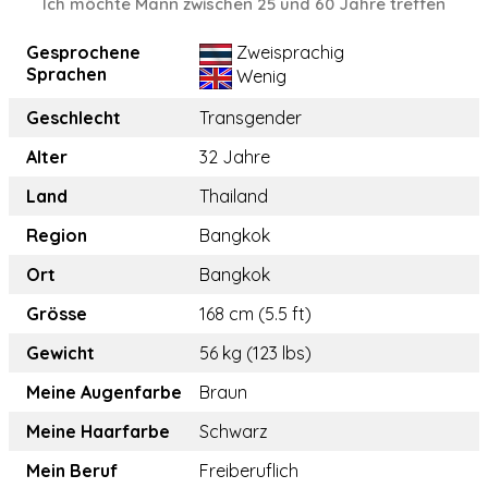
Ich möchte Mann zwischen 25 und 60 Jahre treffen
Gesprochene
Zweisprachig
Sprachen
Wenig
Geschlecht
Transgender
Alter
32 Jahre
Land
Thailand
Region
Bangkok
Ort
Bangkok
Grösse
168 cm (5.5 ft)
Gewicht
56 kg (123 lbs)
Meine Augenfarbe
Braun
Meine Haarfarbe
Schwarz
Mein Beruf
Freiberuflich