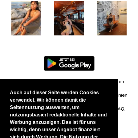
Information
Über uns
Zuschriften/Erfahrungen
Auch auf dieser Seite werden Cookies
Datenschutzerklärung
AGB
Datenschutzrichtlinien
verwendet. Wir können damit die
Seitennutzung auswerten, um
Nehmen Sie Kontakt mit uns auf
Affiliation
FAQ
nutzungsbasiert redaktionelle Inhalte und
Werbung anzuzeigen. Das ist für uns
Unsere anderen Websites
wichtig, denn unser Angebot finanziert
sich durch Werbung. Die Nutzung der