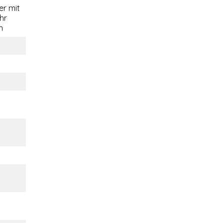
r mit
hr
n