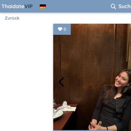
Such
Zurück
0