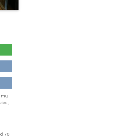
e my
bies,
d 70