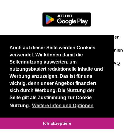
Information
Über uns
Zuschriften/Erfahrungen
Auch auf dieser Seite werden Cookies
Datenschutzerklärung
AGB
Datenschutzrichtlinien
verwendet. Wir können damit die
Seitennutzung auswerten, um
Nehmen Sie Kontakt mit uns auf
Affiliation
FAQ
nutzungsbasiert redaktionelle Inhalte und
Werbung anzuzeigen. Das ist für uns
Unsere anderen Websites
wichtig, denn unser Angebot finanziert
sich durch Werbung. Die Nutzung der
BlackAndBeauties
RussianKisses
Seite gilt als Zustimmung zur Cookie-
Nutzung.
Weitere Infos und Optionen
Copyright 2026 thaidatevip
Ich akzeptiere