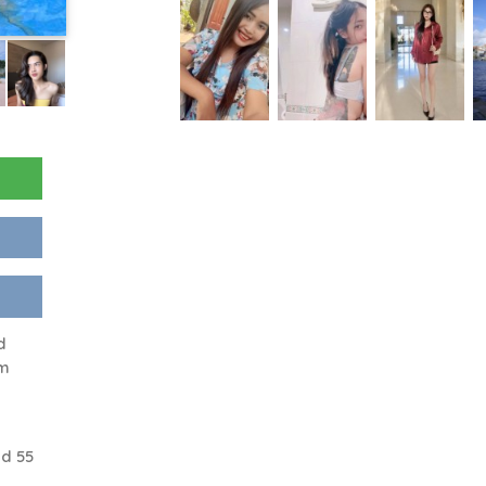
d
rm
d 55