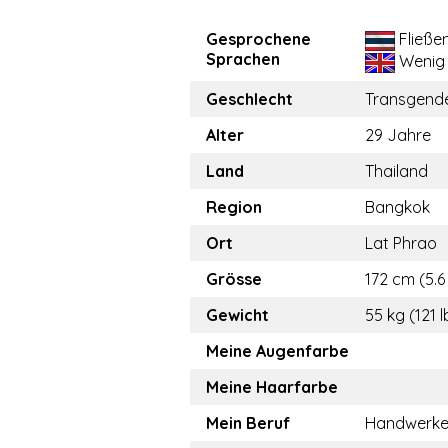
Gesprochene
Fließe
Sprachen
Wenig
Geschlecht
Transgend
Alter
29 Jahre
Land
Thailand
Region
Bangkok
Ort
Lat Phrao
Grösse
172 cm (5.6 
Gewicht
55 kg (121 l
Meine Augenfarbe
Meine Haarfarbe
Mein Beruf
Handwerke