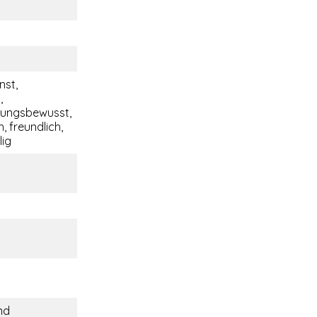
nst,
,
tungsbewusst,
, freundlich,
lig
nd