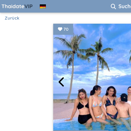
Such
Zurück
70