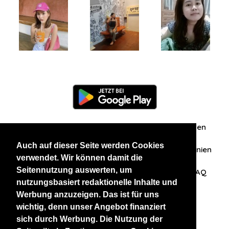
Information
Über uns
Zuschriften/Erfahrungen
Auch auf dieser Seite werden Cookies
Datenschutzerklärung
AGB
Datenschutzrichtlinien
verwendet. Wir können damit die
Seitennutzung auswerten, um
Nehmen Sie Kontakt mit uns auf
Affiliation
FAQ
nutzungsbasiert redaktionelle Inhalte und
Werbung anzuzeigen. Das ist für uns
Unsere anderen Websites
wichtig, denn unser Angebot finanziert
sich durch Werbung. Die Nutzung der
BlackAndBeauties
RussianKisses