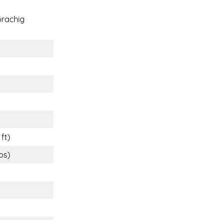
rachig
 ft)
lbs)