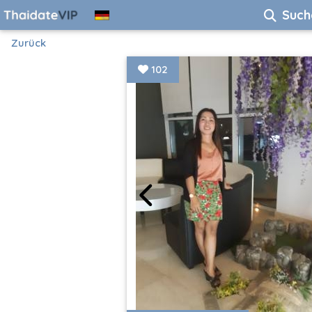
Such
Zurück
102