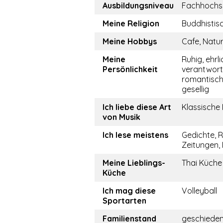
Ausbildungsniveau
Fachhochs
Meine Religion
Buddhistis
Meine Hobbys
Cafe, Natur
Meine
Ruhig, ehrli
Persönlichkeit
verantwor
romantisch,
gesellig
Ich liebe diese Art
Klassische
von Musik
Ich lese meistens
Gedichte, 
Zeitungen,
Meine Lieblings-
Thai Küche
Küche
Ich mag diese
Volleyball
Sportarten
Familienstand
geschiede