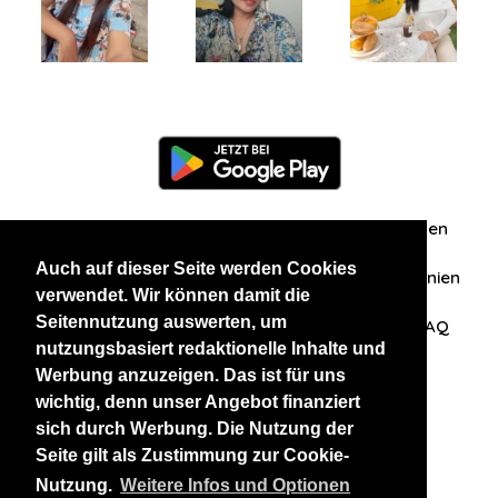
Information
Über uns
Zuschriften/Erfahrungen
Auch auf dieser Seite werden Cookies
Datenschutzerklärung
AGB
Datenschutzrichtlinien
verwendet. Wir können damit die
Seitennutzung auswerten, um
Nehmen Sie Kontakt mit uns auf
Affiliation
FAQ
nutzungsbasiert redaktionelle Inhalte und
Werbung anzuzeigen. Das ist für uns
Unsere anderen Websites
wichtig, denn unser Angebot finanziert
sich durch Werbung. Die Nutzung der
BlackAndBeauties
RussianKisses
Seite gilt als Zustimmung zur Cookie-
Nutzung.
Weitere Infos und Optionen