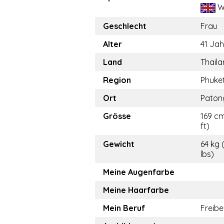
W
Geschlecht
Frau
Alter
41 Jah
Land
Thail
Region
Phuke
Ort
Paton
Grösse
169 cm
ft)
Gewicht
64 kg 
lbs)
Meine Augenfarbe
Meine Haarfarbe
Mein Beruf
Freibe