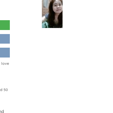
e love
d 50
nd