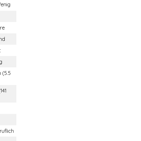
enig
re
and
t
g
 (5.5
(141
ruflich