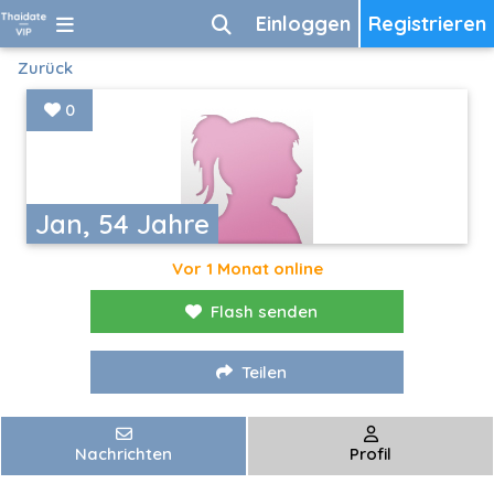
Einloggen
Registrieren
Zurück
0
Jan, 54 Jahre
Vor 1 Monat online
Flash senden
Teilen
Nachrichten
Profil