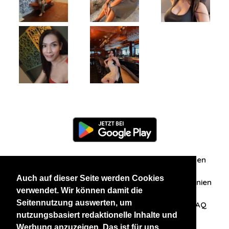
Information
Über uns
Zuschriften/Erfahrungen
Auch auf dieser Seite werden Cookies
Datenschutzerklärung
AGB
Datenschutzrichtlinien
verwendet. Wir können damit die
Seitennutzung auswerten, um
Nehmen Sie Kontakt mit uns auf
Affiliation
FAQ
nutzungsbasiert redaktionelle Inhalte und
Werbung anzuzeigen. Das ist für uns