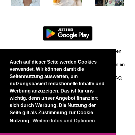
Information
Über uns
Zuschriften/Erfahrungen
Auch auf dieser Seite werden Cookies
Datenschutzerklärung
AGB
Datenschutzrichtlinien
verwendet. Wir können damit die
Seitennutzung auswerten, um
Nehmen Sie Kontakt mit uns auf
Affiliation
FAQ
nutzungsbasiert redaktionelle Inhalte und
Werbung anzuzeigen. Das ist für uns
Unsere anderen Websites
wichtig, denn unser Angebot finanziert
sich durch Werbung. Die Nutzung der
BlackAndBeauties
RussianKisses
Seite gilt als Zustimmung zur Cookie-
Nutzung.
Weitere Infos und Optionen
Copyright 2026 thaidatevip