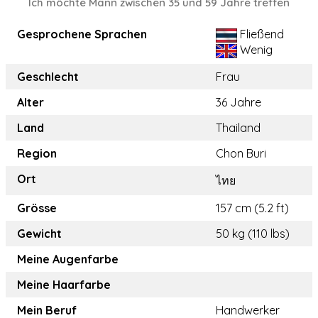
Ich möchte Mann zwischen 35 und 59 Jahre treffen
Gesprochene Sprachen
Fließend
Wenig
Geschlecht
Frau
Alter
36 Jahre
Land
Thailand
Region
Chon Buri
Ort
ไทย
Grösse
157 cm (5.2 ft)
Gewicht
50 kg (110 lbs)
Meine Augenfarbe
Meine Haarfarbe
Mein Beruf
Handwerker