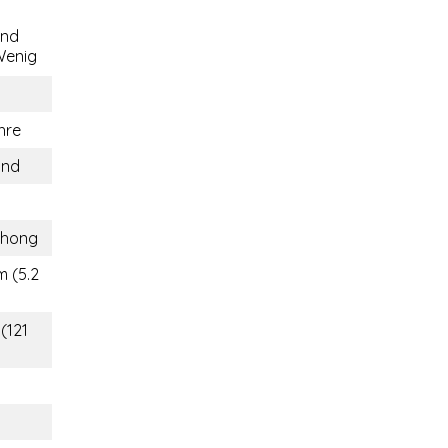
end
enig
hre
and
thong
m (5.2
(121