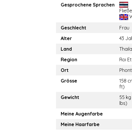
Gesprochene Sprachen
Fließ
W
Geschlecht
Frau
Alter
43 Ja
Land
Thail
Region
Roi Et
Ort
Phon
Grösse
158 c
ft)
Gewicht
55 kg 
lbs)
Meine Augenfarbe
Meine Haarfarbe