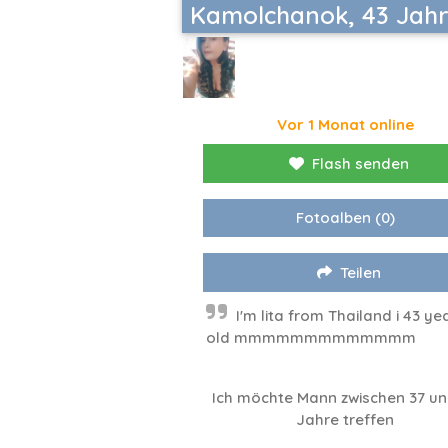
Kamolchanok, 43 Jah
Vor 1 Monat online
Flash senden
Fotoalben
(0)
Teilen
I'm lita from Thailand i 43 ye
old mmmmmmmmmmmmm
Ich möchte Mann zwischen 37 un
Jahre treffen