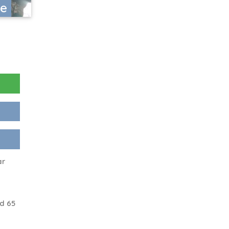
re
ar
d 65