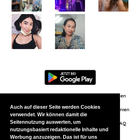
Information
Über uns
Zuschriften/Erfahrungen
Auch auf dieser Seite werden Cookies
Datenschutzerklärung
AGB
Datenschutzrichtlinien
verwendet. Wir können damit die
Seitennutzung auswerten, um
Nehmen Sie Kontakt mit uns auf
Affiliation
FAQ
nutzungsbasiert redaktionelle Inhalte und
Werbung anzuzeigen. Das ist für uns