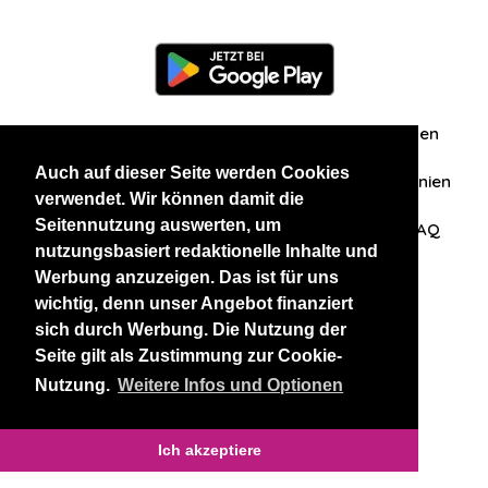
Information
Über uns
Zuschriften/Erfahrungen
Auch auf dieser Seite werden Cookies
Datenschutzerklärung
AGB
Datenschutzrichtlinien
verwendet. Wir können damit die
Seitennutzung auswerten, um
Nehmen Sie Kontakt mit uns auf
Affiliation
FAQ
nutzungsbasiert redaktionelle Inhalte und
Werbung anzuzeigen. Das ist für uns
Unsere anderen Websites
wichtig, denn unser Angebot finanziert
sich durch Werbung. Die Nutzung der
BlackAndBeauties
RussianKisses
Seite gilt als Zustimmung zur Cookie-
Nutzung.
Weitere Infos und Optionen
Copyright 2026 thaidatevip
Ich akzeptiere