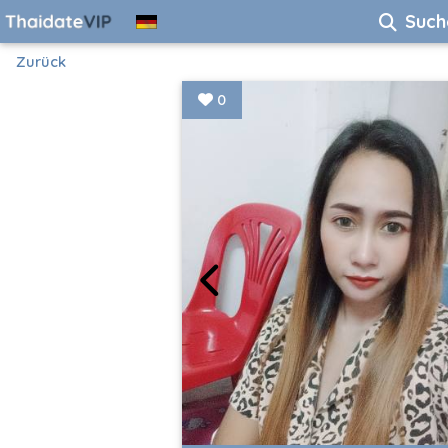
Such
Zurück
0