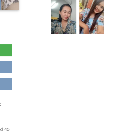
t
d 45