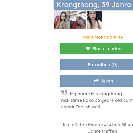
Krongthong, 39 Jahre
Vor 1 Monat online
Flash senden
Fotoalben
(0)
Teilen
My name is Krongthong
nickname koko 36 years old can'
speak English well
Ich möchte Mann zwischen 38 un
Jahre treffen