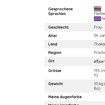
Gesprochene
Sprachen
Fließe
W
Geschlecht
Frau
Alter
39 Ja
Land
Thail
Region
Prachi
Ort
ศรีมห
Grösse
155 cm
ft)
Gewicht
53 kg 
lbs)
Meine Augenfarbe