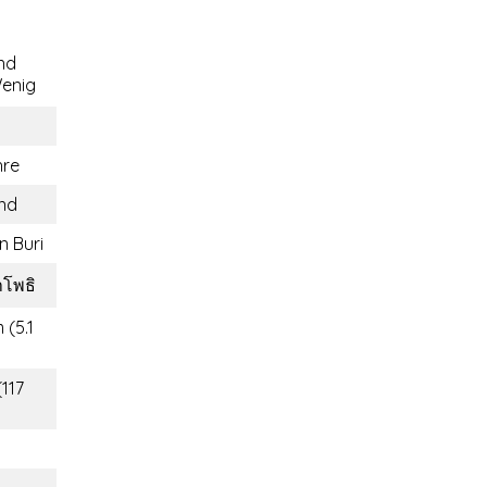
nd
enig
hre
and
n Buri
าโพธิ
 (5.1
(117