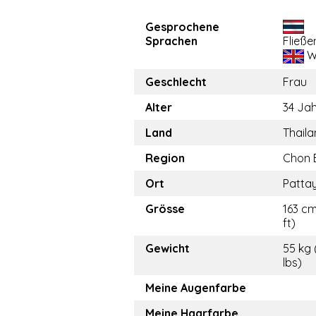
Gesprochene
Sprachen
Fließe
W
Geschlecht
Frau
Alter
34 Ja
Land
Thail
Region
Chon 
Ort
Patta
Grösse
163 cm
ft)
Gewicht
55 kg 
lbs)
Meine Augenfarbe
Meine Haarfarbe