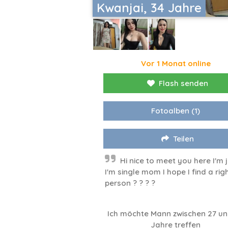
Kwanjai, 34 Jahre
Vor 1 Monat online
Flash senden
Fotoalben
(1)
Teilen
Hi nice to meet you here I'm j
I'm single mom I hope I find a rig
person ? ? ? ?
Ich möchte Mann zwischen 27 un
Jahre treffen