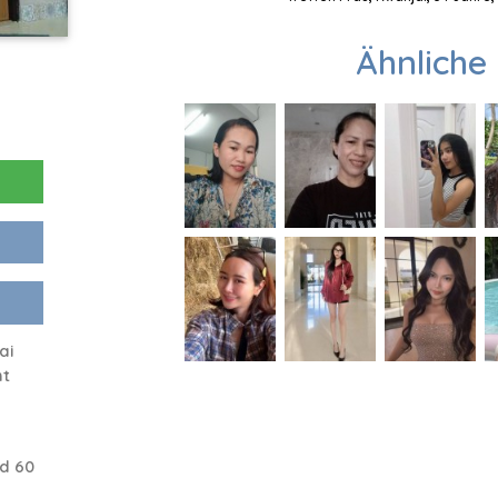
Ähnliche 
ai
ht
d 60