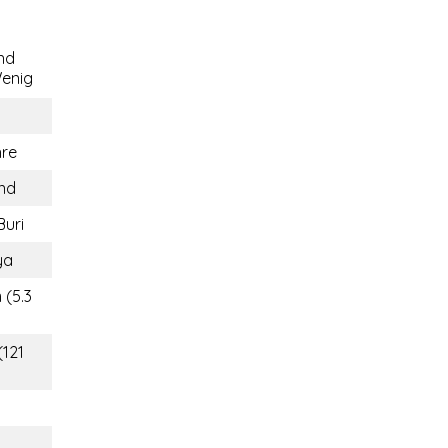
nd
enig
hre
and
Buri
ya
 (5.3
(121