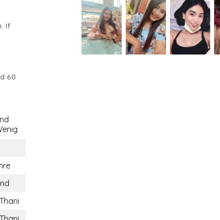
 If
nd 60
end
enig
hre
and
Thani
Thani