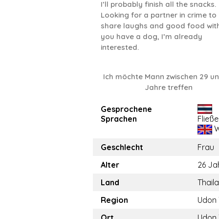
I’ll probably finish all the snacks.
Looking for a partner in crime to
share laughs and good food with.
you have a dog, I’m already
interested.
Ich möchte Mann zwischen 29 u
Jahre treffen
Gesprochene
Sprachen
Fließ
W
Geschlecht
Frau
Alter
26 Ja
Land
Thail
Region
Udon 
Ort
Udon 