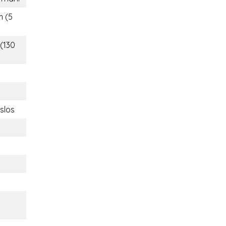
m (5
 (130
slos