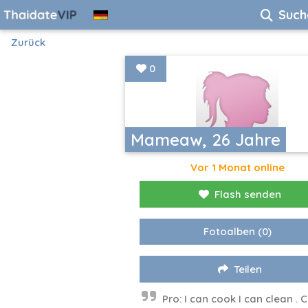
Such
Zurück
0
Mameaw, 26 Jahre
Vor 1 Monat online
Flash senden
Fotoalben
(0)
Teilen
Pro: I can cook I can clean . 