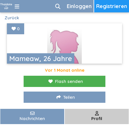
Einloggen
Registrieren
Zurück
0
Mameaw, 26 Jahre
Vor 1 Monat online
Flash senden
Teilen
Nachrichten
Profil