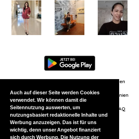
Information
Über uns
Zuschriften/Erfahrungen
Auch auf dieser Seite werden Cookies
Datenschutzerklärung
AGB
Datenschutzrichtlinien
verwendet. Wir können damit die
Seitennutzung auswerten, um
Nehmen Sie Kontakt mit uns auf
Affiliation
FAQ
nutzungsbasiert redaktionelle Inhalte und
Werbung anzuzeigen. Das ist für uns
Unsere anderen Websites
wichtig, denn unser Angebot finanziert
sich durch Werbung. Die Nutzung der