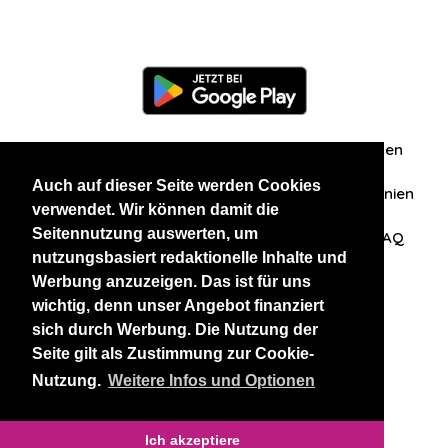
Information
Über uns
Zuschriften/Erfahrungen
Auch auf dieser Seite werden Cookies
Datenschutzerklärung
AGB
Datenschutzrichtlinien
verwendet. Wir können damit die
Seitennutzung auswerten, um
Nehmen Sie Kontakt mit uns auf
Affiliation
FAQ
nutzungsbasiert redaktionelle Inhalte und
Werbung anzuzeigen. Das ist für uns
Unsere anderen Websites
wichtig, denn unser Angebot finanziert
sich durch Werbung. Die Nutzung der
BlackAndBeauties
RussianKisses
Seite gilt als Zustimmung zur Cookie-
Nutzung.
Weitere Infos und Optionen
Copyright 2026 thaidatevip
Ich akzeptiere