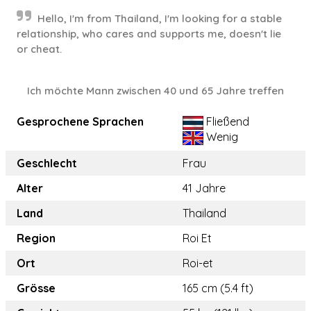
Hello, I'm from Thailand, I'm looking for a stable
relationship, who cares and supports me, doesn't lie
or cheat.
Ich möchte Mann zwischen 40 und 65 Jahre treffen
Gesprochene Sprachen
Fließend
Wenig
Geschlecht
Frau
Alter
41 Jahre
Land
Thailand
Region
Roi Et
Ort
Roi-et
Grösse
165 cm (5.4 ft)